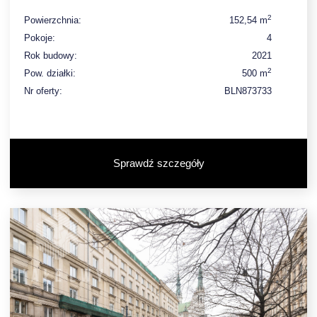
2
Powierzchnia:
152,54 m
Pokoje:
4
Rok budowy:
2021
2
Pow. działki:
500 m
Nr oferty:
BLN873733
Sprawdź szczegóły