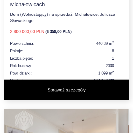
Michałowicach
Dom (Wolnostojący) na sprzedaż, Michałowice, Juliusza
Słowackiego
2 800 000,00 PLN
(6 358,00 PLN)
2
Powierzchnia:
440,39 m
Pokoje:
8
Liczba pięter:
1
Rok budowy:
2000
2
Pow. działki:
1 099 m
Nr oferty:
BLN158739
Sprawdź szczegóły