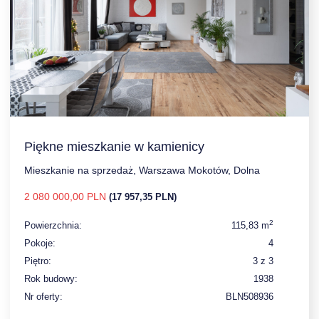
Piękne mieszkanie w kamienicy
Mieszkanie na sprzedaż, Warszawa Mokotów, Dolna
2 080 000,00 PLN
(17 957,35 PLN)
2
Powierzchnia:
115,83 m
Pokoje:
4
Piętro:
3 z 3
Rok budowy:
1938
Nr oferty:
BLN508936