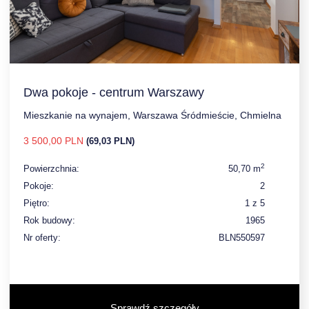
Dwa pokoje - centrum Warszawy
Mieszkanie na wynajem, Warszawa Śródmieście, Chmielna
3 500,00 PLN
(69,03 PLN)
2
Powierzchnia:
50,70 m
Pokoje:
2
Piętro:
1 z 5
Rok budowy:
1965
Nr oferty:
BLN550597
Sprawdź szczegóły