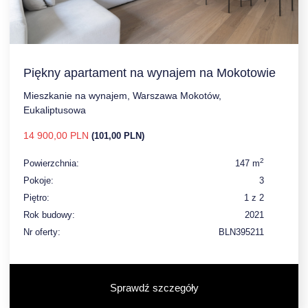
Piękny apartament na wynajem na Mokotowie
Mieszkanie na wynajem, Warszawa Mokotów,
Eukaliptusowa
14 900,00 PLN
(101,00 PLN)
2
Powierzchnia:
147 m
Pokoje:
3
Piętro:
1 z 2
Rok budowy:
2021
Nr oferty:
BLN395211
Sprawdź szczegóły