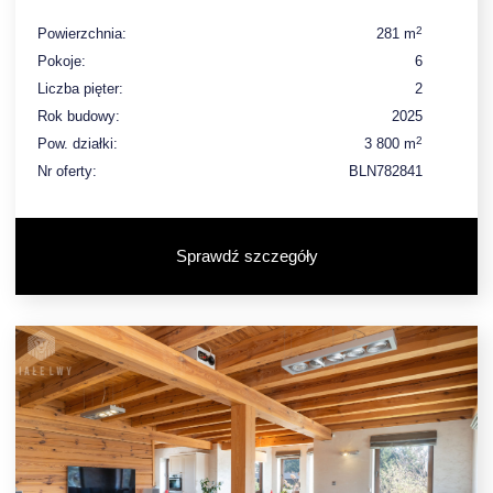
2
Powierzchnia:
281 m
Pokoje:
6
Liczba pięter:
2
Rok budowy:
2025
2
Pow. działki:
3 800 m
Nr oferty:
BLN782841
Sprawdź szczegóły