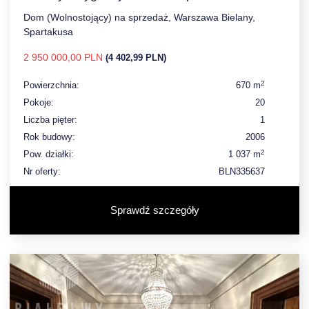
Dom (Wolnostojący) na sprzedaż, Warszawa Bielany,
Spartakusa
2 950 000,00 PLN
(4 402,99 PLN)
2
Powierzchnia:
670 m
Pokoje:
20
Liczba pięter:
1
Rok budowy:
2006
2
Pow. działki:
1 037 m
Nr oferty:
BLN335637
Sprawdź szczegóły