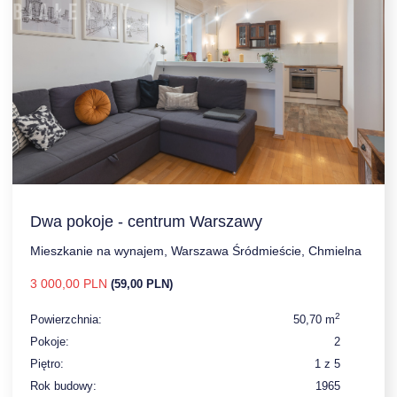
Dwa pokoje - centrum Warszawy
Mieszkanie na wynajem, Warszawa Śródmieście, Chmielna
3 000,00 PLN
(59,00 PLN)
2
Powierzchnia:
50,70 m
Pokoje:
2
Piętro:
1 z 5
Rok budowy:
1965