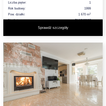
Liczba pięter:
1
Rok budowy:
1999
2
Pow. działki:
1 670 m
Nr oferty:
BLN846187
Sprawdź szczegóły