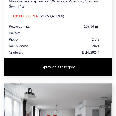
Mieszkanie na sprzedaż, Warszawa Mokotów, Srebrnych
Świerków
4 980 000,00 PLN
(29 653,45 PLN)
2
Powierzchnia:
167,94 m
Pokoje:
3
Piętro:
2 z 2
Rok budowy:
2021
Nr oferty:
BLN529244
Sprawdź szczegóły