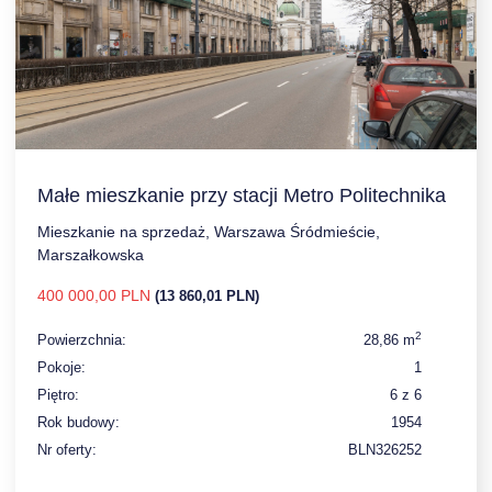
Małe mieszkanie przy stacji Metro Politechnika
Mieszkanie na sprzedaż, Warszawa Śródmieście,
Marszałkowska
400 000,00 PLN
(13 860,01 PLN)
2
Powierzchnia:
28,86 m
Pokoje:
1
Piętro:
6 z 6
Rok budowy:
1954
Nr oferty:
BLN326252