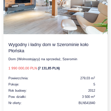
Wygodny i ładny dom w Szerominie koło
Płońska
Dom (Wolnostojący) na sprzedaż, Szeromin
1 990 000,00 PLN
(7 131,85 PLN)
2
Powierzchnia:
279,03 m
Pokoje:
5
Rok budowy:
2012
2
Pow. działki:
3 500 m
Nr oferty:
BLN541840