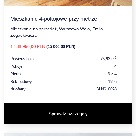
Mieszkanie 4-pokojowe przy metrze
Mieszkanie na sprzedaż, Warszawa Wola, Emila
Zegadłowicza
1 138 950,00 PLN
(15 000,00 PLN)
2
Powierzchnia:
75,93 m
Pokoje:
4
Piętro:
3 z 4
Rok budowy:
1996
Nr oferty:
BLN610098
Sprawdź szczegóły