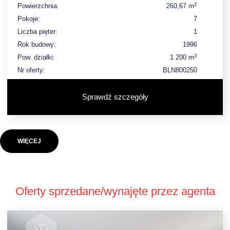
2
Powierzchnia:
260,67 m
Pokoje:
7
Liczba pięter:
1
Rok budowy:
1996
2
Pow. działki:
1 200 m
Nr oferty:
BLN800250
Sprawdź szczegóły
WIĘCEJ
Oferty sprzedane/wynajęte przez agenta