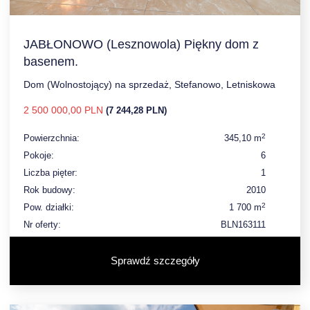
JABŁONOWO (Lesznowola) Piękny dom z
basenem.
Dom (Wolnostojący) na sprzedaż, Stefanowo, Letniskowa
2 500 000,00 PLN
(7 244,28 PLN)
2
Powierzchnia:
345,10 m
Pokoje:
6
Liczba pięter:
1
Rok budowy:
2010
2
Pow. działki:
1 700 m
Nr oferty:
BLN163111
Sprawdź szczegóły