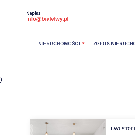
Napisz
info@bialelwy.pl
NIERUCHOMOŚCI
ZGŁOŚ NIERUC
)
Dwustronn