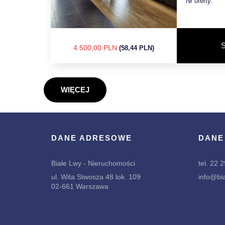
Nr oferty:
S
4 500,00 PLN
(58,44 PLN)
WIĘCEJ
DANE ADRESOWE
DANE
Białe Lwy - Nieruchomości
tel. 22 
ul. Wita Stwosza 48 lok. 109
info@bia
02-661 Warszawa