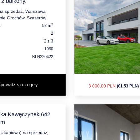
 2 balkony,
na sprzedaż, Warszawa
nie Grochów, Szaserów
2
:
52 m
2
2 z 3
1960
BLN220422
prawdź szczegóły
3 000,00 PLN
(61,53 PLN)
łka Kawęczynek 642
om
eszkaniowa) na sprzedaż,