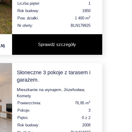
Liczba pięter:
1
Rok budowy:
1950
2
Pow. działki:
1 400 m
Nr oferty:
BLN179925
Sprawdź szczegóły
LN)
Słoneczne 3 pokoje z tarasem i
garażem.
Mieszkanie na wynajem, Józefosław,
Komety
2
Powierzchnia:
76,95 m
Pokoje:
3
Piętro:
0 z 2
Rok budowy:
2008