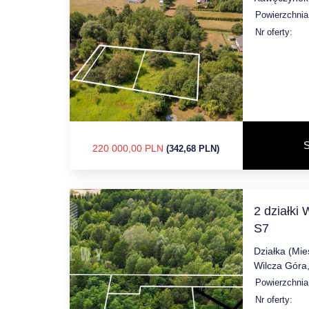
Powierzchnia
Nr oferty:
S
220 000,00 PLN
(342,68 PLN)
2 działki 
S7
Działka (Mi
Wilcza Góra
Powierzchnia
Nr oferty: