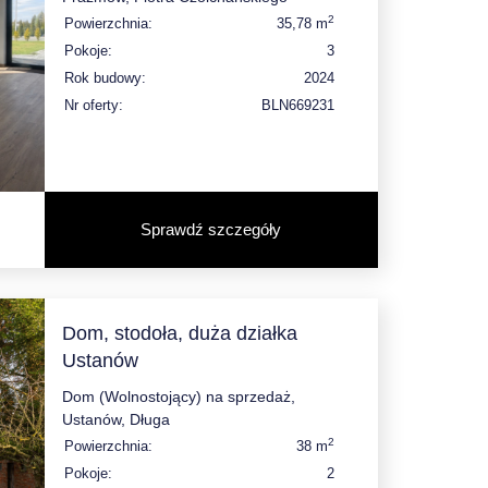
2
Powierzchnia:
35,78 m
Pokoje:
3
Rok budowy:
2024
Nr oferty:
BLN669231
Sprawdź szczegóły
Dom, stodoła, duża działka
Ustanów
Dom (Wolnostojący) na sprzedaż,
Ustanów, Długa
2
Powierzchnia:
38 m
Pokoje:
2