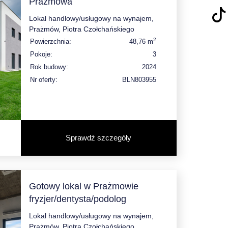
Prażmowa
Lokal handlowy/usługowy na wynajem,
Prażmów, Piotra Czołchańskiego
2
Powierzchnia:
48,76 m
Pokoje:
3
Rok budowy:
2024
Nr oferty:
BLN803955
Sprawdź szczegóły
Gotowy lokal w Prażmowie
fryzjer/dentysta/podolog
Lokal handlowy/usługowy na wynajem,
Prażmów, Piotra Czołchańskiego