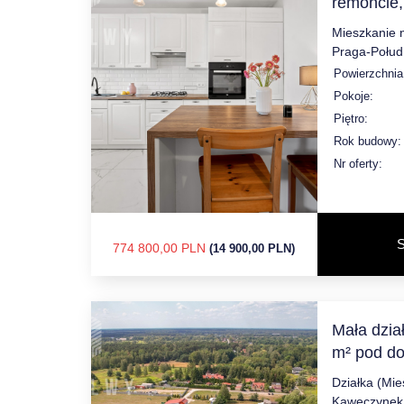
remoncie,
Mieszkanie 
Praga-Połud
Powierzchnia
Pokoje:
Piętro:
Rok budowy:
Nr oferty:
S
774 800,00 PLN
(14 900,00 PLN)
Mała dzia
m² pod d
Działka (Mi
Kawęczynek