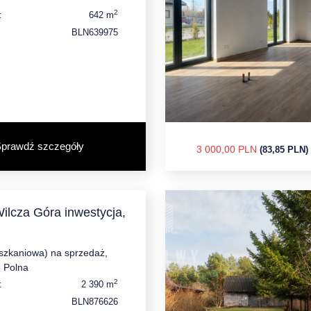
2
:
642 m
BLN639975
prawdź szczegóły
3 000,00 PLN
(83,85 PLN)
Wilcza Góra inwestycja,
eszkaniowa) na sprzedaż,
, Polna
2
:
2 390 m
BLN876626