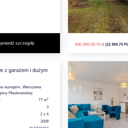
prawdź szczegóły
490 000,00 PLN
(12 894,74 P
e z garażem i dużym
na wynajem, Warszawa
ipiny Płaskowickiej
2
:
77 m
3
2 z 4
2008