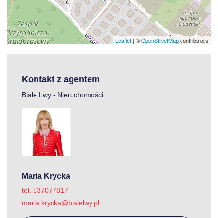
Leaflet
| ©
OpenStreetMap
contributors
Kontakt z agentem
Białe Lwy - Nieruchomości
Maria Krycka
tel. 537077817
maria.krycka@bialelwy.pl