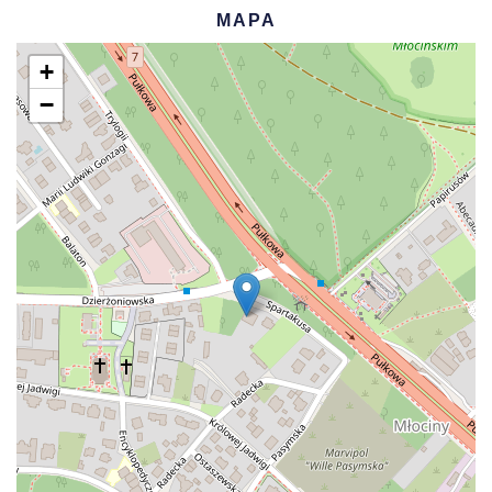
MAPA
+
−