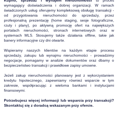
Kupno, sprzedaż i wynajem nieruchomości
to proces
wymagający doświadczenia i dobrej organizacji. W ramach
świadczonych usług oferujemy kompleksową obsługę transakcji -
od przygotowania nieruchomości do sprzedaży, przez
profesjonalną prezentację (home staging, sesje fotograficzne,
rzuty i plany), po aktywną promocję ofert na największych
portalach nieruchomości, stronach internetowych oraz w
systemach MLS. Stosujemy także działania offline, takie jak
banery informacyjne czy dni otwarte.
Wspieramy naszych klientów na każdym etapie procesu
sprzedaży, zakupu lub wynajmu nieruchomości - prowadzimy
negocjacje, pomagamy w analizie dokumentów oraz dbamy o
bezpieczeństwo transakcji i prawidłowe zapisy umowne.
Jeżeli zakup nieruchomości planowany jest z wykorzystaniem
kredytu hipotecznego, zapewniamy również wsparcie w tym
zakresie, współpracując z wieloma bankami i instytucjami
finansowymi.
Potrzebujesz więcej informacji lub wsparcia przy transakcji?
Skontaktuj się z doradcą wskazanym przy ofercie.