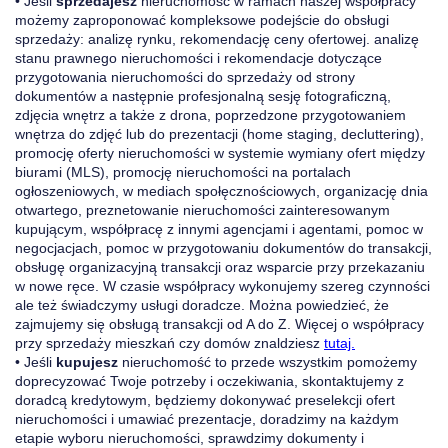
• Jeśli
sprzedajesz
nieruchomość w ramach naszej współpracy
możemy zaproponować kompleksowe podejście do obsługi
sprzedaży: analizę rynku, rekomendację ceny ofertowej. analizę
stanu prawnego nieruchomości i rekomendacje dotyczące
przygotowania nieruchomości do sprzedaży od strony
dokumentów a następnie profesjonalną sesję fotograficzną,
zdjęcia wnętrz a także z drona, poprzedzone przygotowaniem
wnętrza do zdjęć lub do prezentacji (home staging, decluttering),
promocję oferty nieruchomości w systemie wymiany ofert między
biurami (MLS), promocję nieruchomości na portalach
ogłoszeniowych, w mediach społęcznościowych, organizację dnia
otwartego, preznetowanie nieruchomości zainteresowanym
kupującym, współpracę z innymi agencjami i agentami, pomoc w
negocjacjach, pomoc w przygotowaniu dokumentów do transakcji,
obsługę organizacyjną transakcji oraz wsparcie przy przekazaniu
w nowe ręce. W czasie współpracy wykonujemy szereg czynności
ale też świadczymy usługi doradcze. Można powiedzieć, że
zajmujemy się obsługą transakcji od A do Z. Więcej o współpracy
przy sprzedaży mieszkań czy domów znaldziesz
tutaj.
• Jeśli
kupujesz
nieruchomość to przede wszystkim pomożemy
doprecyzować Twoje potrzeby i oczekiwania, skontaktujemy z
doradcą kredytowym, będziemy dokonywać preselekcji ofert
nieruchomości i umawiać prezentacje, doradzimy na każdym
etapie wyboru nieruchomości, sprawdzimy dokumenty i