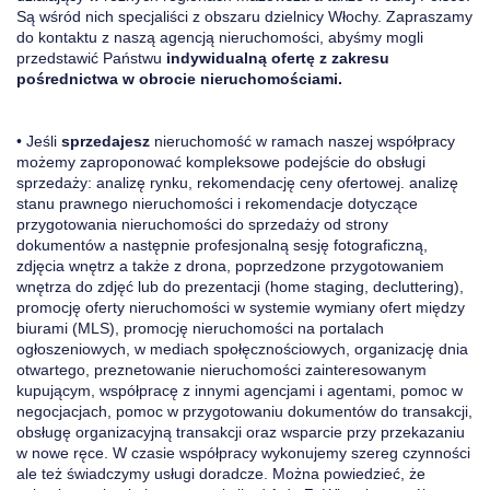
Są wśród nich specjaliści z obszaru dzielnicy Włochy. Zapraszamy
do kontaktu z naszą agencją nieruchomości, abyśmy mogli
przedstawić Państwu
indywidualną ofertę z zakresu
pośrednictwa w obrocie nieruchomościami.
• Jeśli
sprzedajesz
nieruchomość w ramach naszej współpracy
możemy zaproponować kompleksowe podejście do obsługi
sprzedaży: analizę rynku, rekomendację ceny ofertowej. analizę
stanu prawnego nieruchomości i rekomendacje dotyczące
przygotowania nieruchomości do sprzedaży od strony
dokumentów a następnie profesjonalną sesję fotograficzną,
zdjęcia wnętrz a także z drona, poprzedzone przygotowaniem
wnętrza do zdjęć lub do prezentacji (home staging, decluttering),
promocję oferty nieruchomości w systemie wymiany ofert między
biurami (MLS), promocję nieruchomości na portalach
ogłoszeniowych, w mediach społęcznościowych, organizację dnia
otwartego, preznetowanie nieruchomości zainteresowanym
kupującym, współpracę z innymi agencjami i agentami, pomoc w
negocjacjach, pomoc w przygotowaniu dokumentów do transakcji,
obsługę organizacyjną transakcji oraz wsparcie przy przekazaniu
w nowe ręce. W czasie współpracy wykonujemy szereg czynności
ale też świadczymy usługi doradcze. Można powiedzieć, że