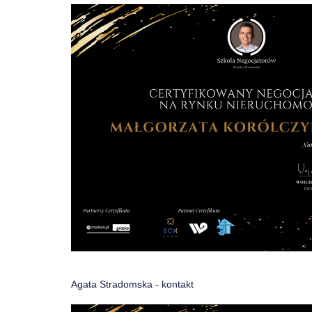
Agata Stradomska -
kontakt