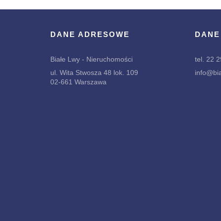
DANE ADRESOWE
DANE
Białe Lwy - Nieruchomości
tel. 22 
ul. Wita Stwosza 48 lok. 109
info@bia
02-661 Warszawa