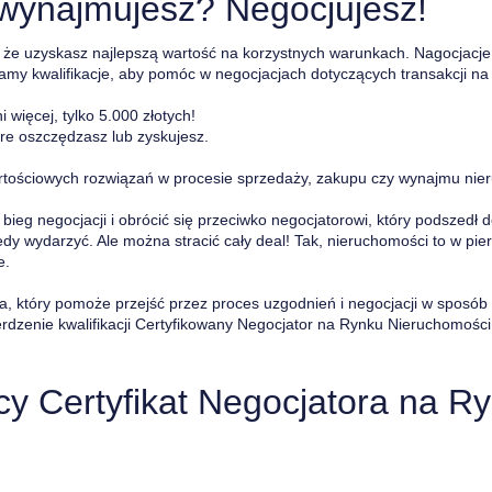
 wynajmujesz? Negocjujesz!
, że uzyskasz najlepszą wartość na korzystnych warunkach. Nagocjacj
amy kwalifikacje, aby pomóc w negocjacjach dotyczących transakcji na
 więcej, tylko 5.000 złotych!
óre oszczędzasz lub zyskujesz.
rtościowych rozwiązań w procesie sprzedaży, zakupu czy wynajmu nie
bieg negocjacji i obrócić się przeciwko negocjatorowi, który podszedł
edy wydarzyć. Ale można stracić cały deal! Tak, nieruchomości to w pier
e.
a, który pomoże przejść przez proces uzgodnień i negocjacji w sposób
rdzenie kwalifikacji Certyfikowany Negocjator na Rynku Nieruchomości
cy Certyfikat Negocjatora na R