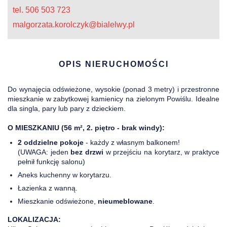
tel. 506 503 723
malgorzata.korolczyk@bialelwy.pl
OPIS NIERUCHOMOŚCI
Do wynajęcia odświeżone, wysokie (ponad 3 metry) i przestronne
mieszkanie w zabytkowej kamienicy na zielonym Powiślu. Idealne
dla singla, pary lub pary z dzieckiem.
O MIESZKANIU (56 m², 2. piętro - brak windy):
2 oddzielne pokoje
- każdy z własnym balkonem!
(UWAGA: jeden
bez drzwi
w przejściu na korytarz, w praktyce
pełnił funkcję salonu)
Aneks kuchenny w korytarzu.
Łazienka z wanną.
Mieszkanie odświeżone,
nieumeblowane
.
LOKALIZACJA: