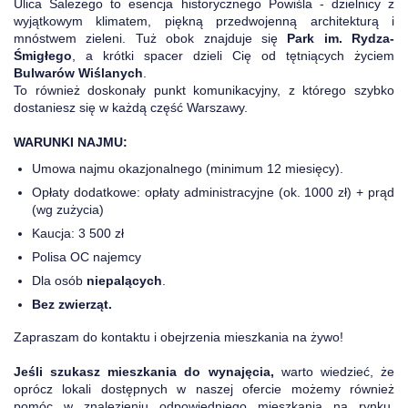
Ulica Salezego to esencja historycznego Powiśla - dzielnicy z
wyjątkowym klimatem, piękną przedwojenną architekturą i
mnóstwem zieleni. Tuż obok znajduje się
Park im. Rydza-
Śmigłego
, a krótki spacer dzieli Cię od tętniących życiem
Bulwarów Wiślanych
.
To również doskonały punkt komunikacyjny, z którego szybko
dostaniesz się w każdą część Warszawy.
WARUNKI NAJMU:
Umowa najmu okazjonalnego (minimum 12 miesięcy).
Opłaty dodatkowe: opłaty administracyjne (ok. 1000 zł) + prąd
(wg zużycia)
Kaucja: 3 500 zł
Polisa OC najemcy
Dla osób
niepalących
.
Bez zwierząt.
Zapraszam do kontaktu i obejrzenia mieszkania na żywo!
Jeśli szukasz mieszkania do wynajęcia,
warto wiedzieć, że
oprócz lokali dostępnych w naszej ofercie możemy również
pomóc w znalezieniu odpowiedniego mieszkania na rynku.