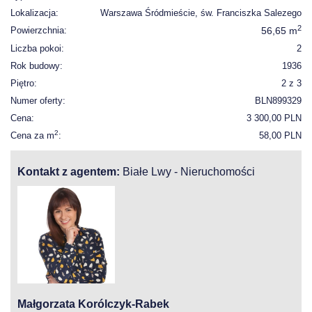
Lokalizacja:
Warszawa Śródmieście, św. Franciszka Salezego
2
Powierzchnia:
56,65 m
Liczba pokoi:
2
Rok budowy:
1936
Piętro:
2 z 3
Numer oferty:
BLN899329
Cena:
3 300,00 PLN
2
Cena za m
:
58,00 PLN
Kontakt z agentem:
Białe Lwy - Nieruchomości
Małgorzata Korólczyk-Rabek