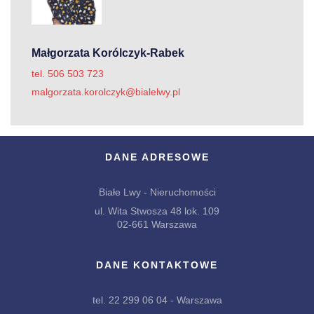
Małgorzata Korólczyk-Rabek
tel. 506 503 723
malgorzata.korolczyk@bialelwy.pl
DANE ADRESOWE
Białe Lwy - Nieruchomości
ul. Wita Stwosza 48 lok. 109
02-661 Warszawa
DANE KONTAKTOWE
tel. 22 299 06 04 - Warszawa