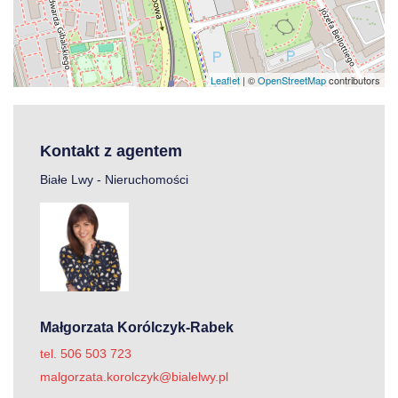
Leaflet
| ©
OpenStreetMap
contributors
Kontakt z agentem
Białe Lwy - Nieruchomości
Małgorzata Korólczyk-Rabek
tel. 506 503 723
malgorzata.korolczyk@bialelwy.pl