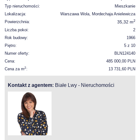
Typ nieruchomości:
Mieszkanie
Lokalizacja:
Warszawa Wola, Mordechaja Anielewicza
2
Powierzchnia:
35,32 m
Liczba pokoi:
2
Rok budowy:
1966
Piętro:
5 z 10
Numer oferty:
BLN124140
Cena:
485 000,00 PLN
2
Cena za m
:
13 731,60 PLN
Kontakt z agentem:
Białe Lwy - Nieruchomości