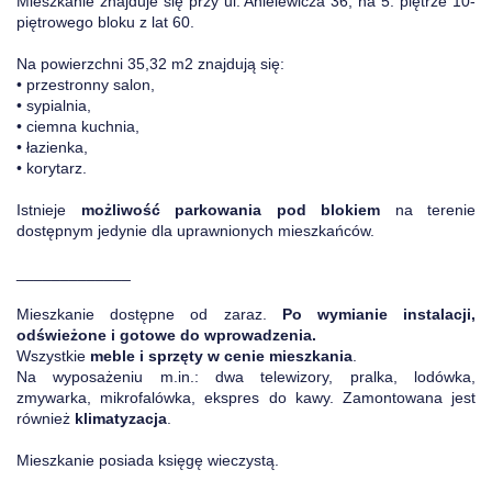
Mieszkanie znajduje się przy ul. Anielewicza 36, na 5. piętrze 10-
piętrowego bloku z lat 60.
Na powierzchni 35,32 m2 znajdują się:
• przestronny salon,
• sypialnia,
• ciemna kuchnia,
• łazienka,
• korytarz.
Istnieje
możliwość parkowania pod blokiem
na terenie
dostępnym jedynie dla uprawnionych mieszkańców.
_____________
Mieszkanie dostępne od zaraz.
Po wymianie instalacji,
odświeżone i gotowe do wprowadzenia.
Wszystkie
meble i sprzęty w cenie mieszkania
.
Na wyposażeniu m.in.: dwa telewizory, pralka, lodówka,
zmywarka, mikrofalówka, ekspres do kawy. Zamontowana jest
również
klimatyzacja
.
Mieszkanie posiada księgę wieczystą.