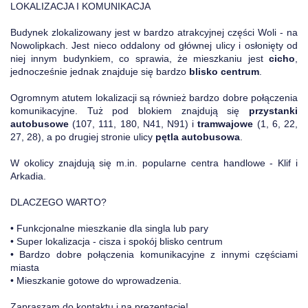
LOKALIZACJA I KOMUNIKACJA
Budynek zlokalizowany jest w bardzo atrakcyjnej części Woli - na
Nowolipkach. Jest nieco oddalony od głównej ulicy i osłonięty od
niej innym budynkiem, co sprawia, że mieszkaniu jest
cicho
,
jednocześnie jednak znajduje się bardzo
blisko centrum
.
Ogromnym atutem lokalizacji są również bardzo dobre połączenia
komunikacyjne. Tuż pod blokiem znajdują się
przystanki
autobusowe
(107, 111, 180, N41, N91) i
tramwajowe
(1, 6, 22,
27, 28), a po drugiej stronie ulicy
pętla autobusowa
.
W okolicy znajdują się m.in. popularne centra handlowe - Klif i
Arkadia.
DLACZEGO WARTO?
• Funkcjonalne mieszkanie dla singla lub pary
• Super lokalizacja - cisza i spokój blisko centrum
• Bardzo dobre połączenia komunikacyjne z innymi częściami
miasta
• Mieszkanie gotowe do wprowadzenia.
Zapraszam do kontaktu i na prezentację!