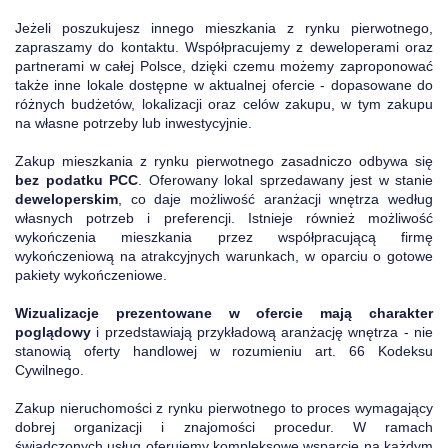
Jeżeli poszukujesz innego mieszkania z rynku pierwotnego,
zapraszamy do kontaktu. Współpracujemy z deweloperami oraz
partnerami w całej Polsce, dzięki czemu możemy zaproponować
także inne lokale dostępne w aktualnej ofercie - dopasowane do
różnych budżetów, lokalizacji oraz celów zakupu, w tym zakupu
na własne potrzeby lub inwestycyjnie.
Zakup mieszkania z rynku pierwotnego zasadniczo odbywa się
bez podatku PCC
. Oferowany lokal sprzedawany jest w stanie
deweloperskim
, co daje możliwość aranżacji wnętrza według
własnych potrzeb i preferencji. Istnieje również możliwość
wykończenia mieszkania przez współpracującą firmę
wykończeniową na atrakcyjnych warunkach, w oparciu o gotowe
pakiety wykończeniowe.
Wizualizacje prezentowane w ofercie mają charakter
poglądowy
i przedstawiają przykładową aranżację wnętrza - nie
stanowią oferty handlowej w rozumieniu art. 66 Kodeksu
Cywilnego.
Zakup nieruchomości z rynku pierwotnego to proces wymagający
dobrej organizacji i znajomości procedur. W ramach
świadczonych usług oferujemy kompleksowe wsparcie na każdym