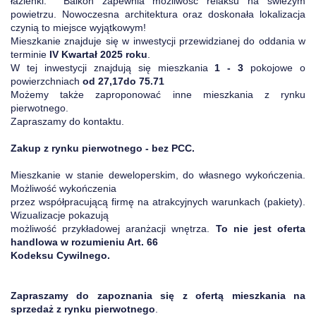
łazienki. Balkon zapewnia możliwość relaksu na świeżym
powietrzu. Nowoczesna architektura oraz doskonała lokalizacja
czynią to miejsce wyjątkowym!
Mieszkanie znajduje się w inwestycji przewidzianej do oddania w
terminie
IV Kwartał 2025 roku
.
W tej inwestycji znajdują się mieszkania
1 - 3
pokojowe o
powierzchniach
od 27,17do 75.71
Możemy także zaproponować inne mieszkania z rynku
pierwotnego.
Zapraszamy do kontaktu.
Zakup z rynku pierwotnego - bez PCC.
Mieszkanie w stanie deweloperskim, do własnego wykończenia.
Możliwość wykończenia
przez współpracującą firmę na atrakcyjnych warunkach (pakiety).
Wizualizacje pokazują
możliwość przykładowej aranżacji wnętrza.
To nie jest oferta
handlowa w rozumieniu Art. 66
Kodeksu Cywilnego.
Zapraszamy do zapoznania się z ofertą mieszkania na
sprzedaż z rynku pierwotnego
.