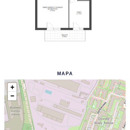
MAPA
+
−