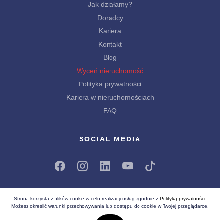
Jak działamy?
Doradcy
Kariera
Kontakt
Blog
Wyceń nieruchomość
Polityka prywatności
Kariera w nieruchomościach
FAQ
SOCIAL MEDIA
Strona korzysta z plików cookie w celu realizacji usług zgodnie z
Polityką prywatności
.
Możesz określić warunki przechowywania lub dostępu do cookie w Twojej przeglądarce.
Wszelkie prawa zastrzeżone (C) 2026
Białe Lwy - Nieruchomości