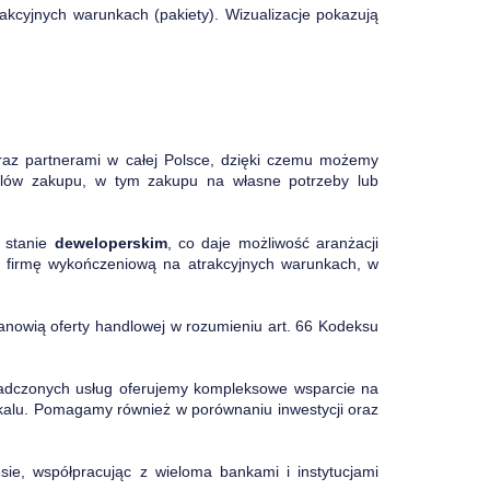
kcyjnych warunkach (pakiety). Wizualizacje pokazują
raz partnerami w całej Polsce, dzięki czemu możemy
celów zakupu, w tym zakupu na własne potrzeby lub
w stanie
deweloperskim
, co daje możliwość aranżacji
cą firmę wykończeniową na atrakcyjnych warunkach, w
tanowią oferty handlowej w rozumieniu art. 66 Kodeksu
iadczonych usług oferujemy kompleksowe wsparcie na
lokalu. Pomagamy również w porównaniu inwestycji oraz
ie, współpracując z wieloma bankami i instytucjami