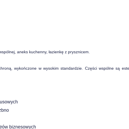
wspólnej, aneks kuchenny, łazienkę z prysznicem.
chroną, wykończone w wysokim standardzie. Części wspólne są est
busowych
rzbno
entrów biznesowych