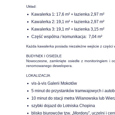
Układ:
Kawalerka 1: 17,6 m² + łazienka 2,97 m²
Kawalerka 2: 19,1 m² + łazienka 2,97 m²
Kawalerka 3: 19,1 m² + łazienka 3,15 m²
Część wspólna / komunikacja: 7,04 m²
Każda kawalerka posiada niezależne wejście z części 
BUDYNEK I OSIEDLE
Nowoczesne, zamknięte osiedle z monitoringiem i o
renomowanego dewelopera.
LOKALIZACJA
vis-à-vis Galerii Mokotów
5 minut do przystanków tramwajowych i auto
10 minut do stacji metra Wilanowska lub Wie
szybki dojazd do Lotniska Chopina
blisko biurowców tzw. „Mordoru”, uczelni i c