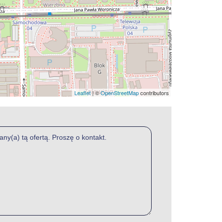
Leaflet
| ©
OpenStreetMap
contributors