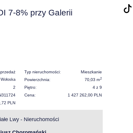
I 7-8% przy Galerii
sprzedaż
Typ nieruchomości:
Mieszkanie
2
 Wołoska
Powierzchnia:
70,03 m
2
Piętro:
4 z 9
N311724
Cena:
1 427 262,00 PLN
0,72 PLN
ałe Lwy - Nieruchomości
iusz Choromański