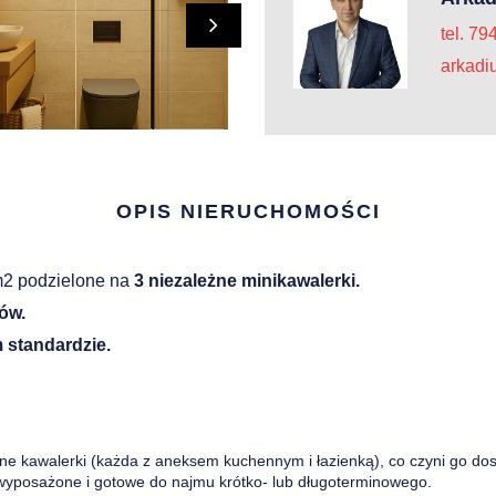
tel. 79
arkadi
OPIS NIERUCHOMOŚCI
m2 podzielone na
3 niezależne minikawalerki.
ów.
 standardzie.
żne kawalerki (każda z aneksem kuchennym i łazienką), co czyni go do
 wyposażone i gotowe do najmu krótko- lub długoterminowego.