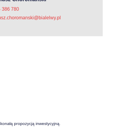
4 386 780
usz.choromanski@bialelwy.pl
skonałą propozycją inwestycyjną.