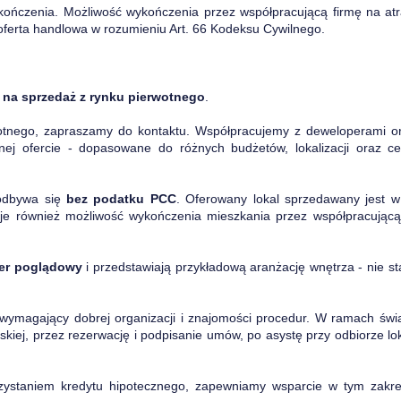
ończenia. Możliwość wykończenia przez współpracującą firmę na atra
 oferta handlowa w rozumieniu Art. 66 Kodeksu Cywilnego.
 na sprzedaż z rynku pierwotnego
.
wotnego, zapraszamy do kontaktu. Współpracujemy z deweloperami o
nej ofercie - dopasowane do różnych budżetów, lokalizacji oraz 
 odbywa się
bez podatku PCC
. Oferowany lokal sprzedawany jest 
nieje również możliwość wykończenia mieszkania przez współpracują
ter poglądowy
i przedstawiają przykładową aranżację wnętrza - nie s
 wymagający dobrej organizacji i znajomości procedur. W ramach św
erskiej, przez rezerwację i podpisanie umów, po asystę przy odbiorze 
zystaniem kredytu hipotecznego, zapewniamy wsparcie w tym zakres