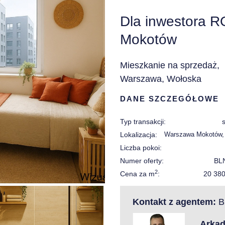
Dla inwestora RO
Mokotów
Mieszkanie na sprzedaż,
Warszawa, Wołoska
DANE SZCZEGÓŁOWE
Typ transakcji:
Lokalizacja:
Warszawa Mokotów,
Liczba pokoi:
Numer oferty:
BL
2
Cena za m
:
20 38
Kontakt z agentem:
Bi
Arkad