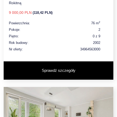
Rokitną
9 000,00 PLN
(118,42 PLN)
2
Powierzchnia:
76 m
Pokoje:
2
Piętro:
0 z 9
Rok budowy:
2002
Nr oferty:
34964563000
Sprawdź szczegóły