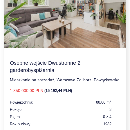
Osobne wejście Dwustronne 2
garderobyspiżarnia
Mieszkanie na sprzedaż, Warszawa Żoliborz, Powązkowska
1 350 000,00 PLN
(15 192,44 PLN)
2
Powierzchnia:
88,86 m
Pokoje:
3
Piętro:
0 z 4
Rok budowy:
1982