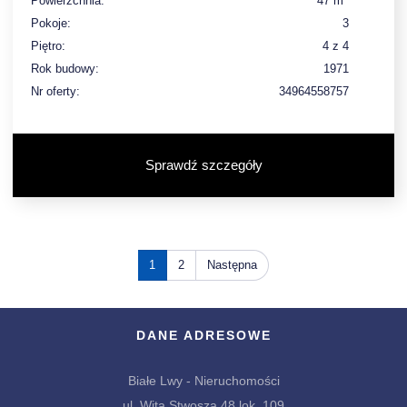
Powierzchnia:
47 m
Pokoje:
3
Piętro:
4 z 4
Rok budowy:
1971
Nr oferty:
34964558757
Sprawdź szczegóły
1
2
Następna
DANE ADRESOWE
Białe Lwy - Nieruchomości
ul. Wita Stwosza 48 lok. 109