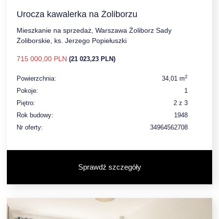
Urocza kawalerka na Żoliborzu
Mieszkanie na sprzedaż, Warszawa Żoliborz Sady
Żoliborskie, ks. Jerzego Popiełuszki
715 000,00 PLN
(21 023,23 PLN)
2
Powierzchnia:
34,01 m
Pokoje:
1
Piętro:
2 z 3
Rok budowy:
1948
Nr oferty:
34964562708
Sprawdź szczegóły