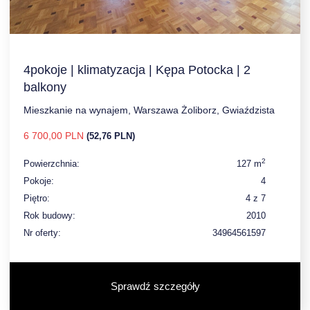
4pokoje | klimatyzacja | Kępa Potocka | 2
balkony
Mieszkanie na wynajem, Warszawa Żoliborz, Gwiaździsta
6 700,00 PLN
(52,76 PLN)
2
Powierzchnia:
127 m
Pokoje:
4
Piętro:
4 z 7
Rok budowy:
2010
Nr oferty:
34964561597
Sprawdź szczegóły