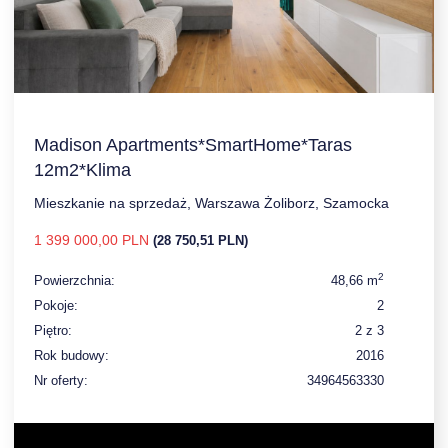
Madison Apartments*SmartHome*Taras
12m2*Klima
Mieszkanie na sprzedaż, Warszawa Żoliborz, Szamocka
1 399 000,00 PLN
(28 750,51 PLN)
2
Powierzchnia:
48,66 m
Pokoje:
2
Piętro:
2 z 3
Rok budowy:
2016
Nr oferty:
34964563330