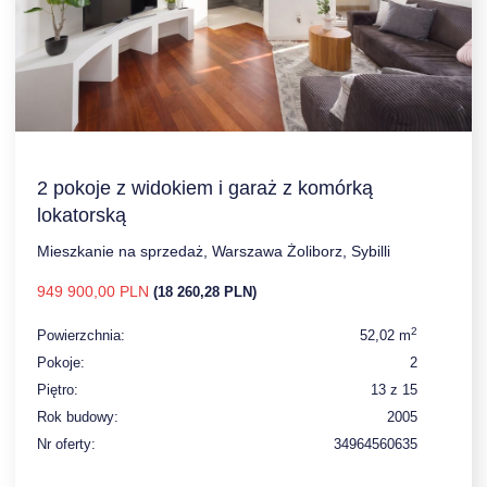
2 pokoje z widokiem i garaż z komórką
lokatorską
Mieszkanie na sprzedaż, Warszawa Żoliborz, Sybilli
949 900,00 PLN
(18 260,28 PLN)
2
Powierzchnia:
52,02 m
Pokoje:
2
Piętro:
13 z 15
Rok budowy:
2005
Nr oferty:
34964560635