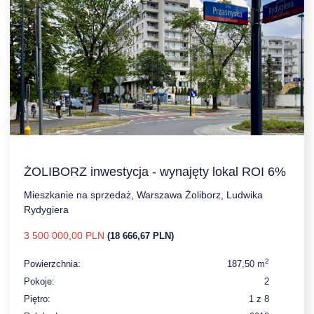
ŻOLIBORZ inwestycja - wynajęty lokal ROI 6%
Mieszkanie na sprzedaż, Warszawa Żoliborz, Ludwika
Rydygiera
3 500 000,00 PLN
(18 666,67 PLN)
2
Powierzchnia:
187,50 m
Pokoje:
2
Piętro:
1 z 8