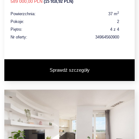
589 000,00 PLN
(15 918,92 PLN)
2
Powierzchnia:
37 m
Pokoje:
2
Piętro:
4 z 4
Nr oferty:
34964560900
Sprawdź szczegóły