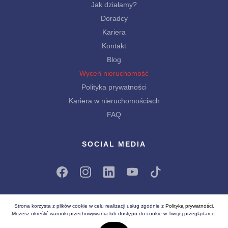
Jak działamy?
Doradcy
Kariera
Kontakt
Blog
Wyceń nieruchomość
Polityka prywatności
Kariera w nieruchomościach
FAQ
SOCIAL MEDIA
Strona korzysta z plików cookie w celu realizacji usług zgodnie z
Polityką prywatności
.
Możesz określić warunki przechowywania lub dostępu do cookie w Twojej przeglądarce.
Wszelkie prawa zastrzeżone (C) 2026
Białe Lwy - Nieruchomości