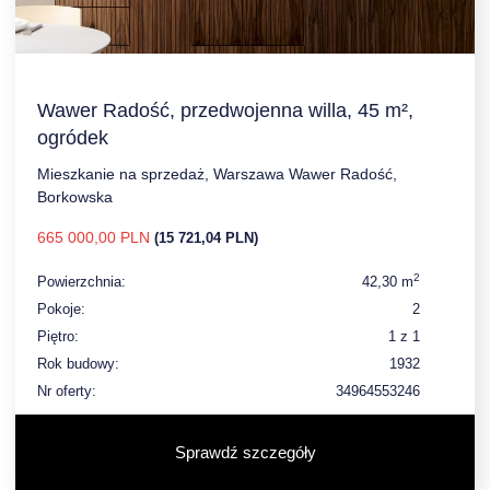
Wawer Radość, przedwojenna willa, 45 m²,
ogródek
Mieszkanie na sprzedaż, Warszawa Wawer Radość,
Borkowska
665 000,00 PLN
(15 721,04 PLN)
2
Powierzchnia:
42,30 m
Pokoje:
2
Piętro:
1 z 1
Rok budowy:
1932
Nr oferty:
34964553246
Sprawdź szczegóły