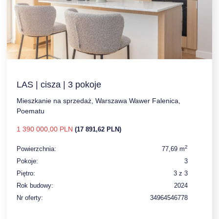
LAS | cisza | 3 pokoje
Mieszkanie na sprzedaż, Warszawa Wawer Falenica,
Poematu
1 390 000,00 PLN
(17 891,62 PLN)
2
Powierzchnia:
77,69 m
Pokoje:
3
Piętro:
3 z 3
Rok budowy:
2024
Nr oferty:
34964546778