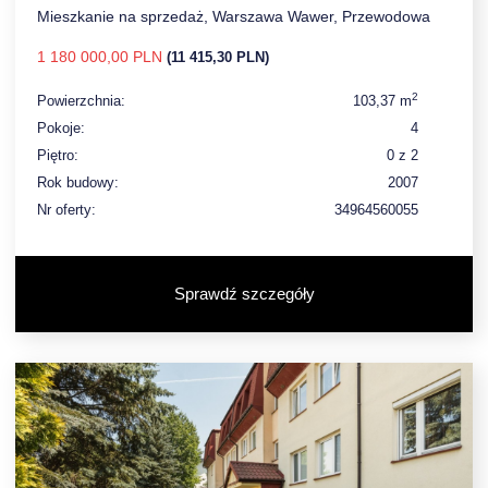
Mieszkanie na sprzedaż, Warszawa Wawer, Przewodowa
1 180 000,00 PLN
(11 415,30 PLN)
2
Powierzchnia:
103,37 m
Pokoje:
4
Piętro:
0 z 2
Rok budowy:
2007
Nr oferty:
34964560055
Sprawdź szczegóły