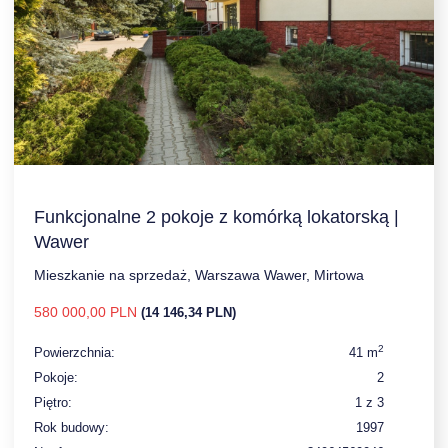
Funkcjonalne 2 pokoje z komórką lokatorską |
Wawer
Mieszkanie na sprzedaż, Warszawa Wawer, Mirtowa
580 000,00 PLN
(14 146,34 PLN)
2
Powierzchnia:
41 m
Pokoje:
2
Piętro:
1 z 3
Rok budowy:
1997