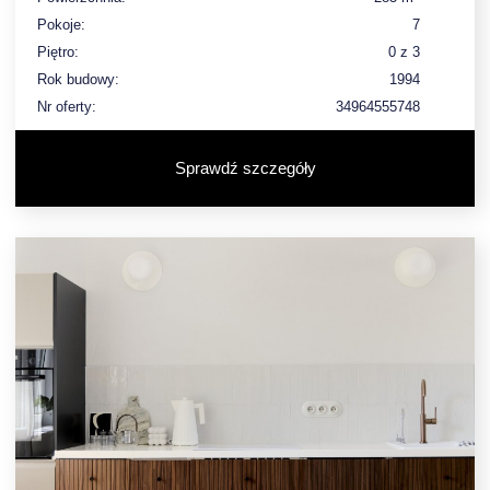
Pokoje:
7
Piętro:
0 z 3
Rok budowy:
1994
Nr oferty:
34964555748
Sprawdź szczegóły