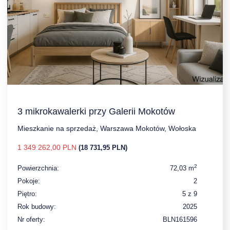
3 mikrokawalerki przy Galerii Mokotów
Mieszkanie na sprzedaż, Warszawa Mokotów, Wołoska
1 349 262,00 PLN
(18 731,95 PLN)
2
Powierzchnia:
72,03 m
Pokoje:
2
Piętro:
5 z 9
Rok budowy:
2025
Nr oferty:
BLN161596