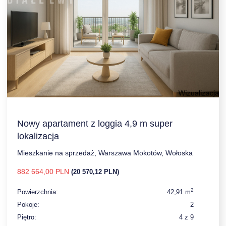
Nowy apartament z loggia 4,9 m super
lokalizacja
Mieszkanie na sprzedaż, Warszawa Mokotów, Wołoska
882 664,00 PLN
(20 570,12 PLN)
2
Powierzchnia:
42,91 m
Pokoje:
2
Piętro:
4 z 9