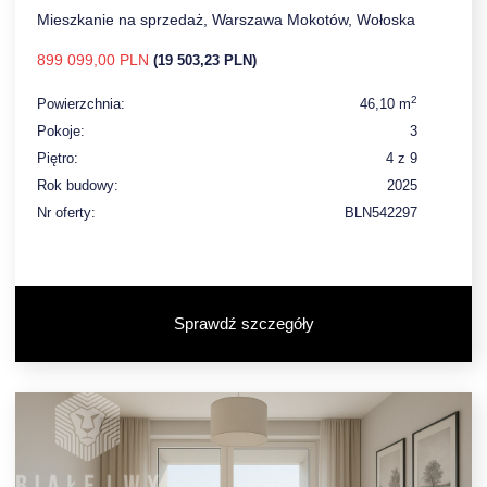
Mieszkanie na sprzedaż, Warszawa Mokotów, Wołoska
899 099,00 PLN
(19 503,23 PLN)
2
Powierzchnia:
46,10 m
Pokoje:
3
Piętro:
4 z 9
Rok budowy:
2025
Nr oferty:
BLN542297
Sprawdź szczegóły