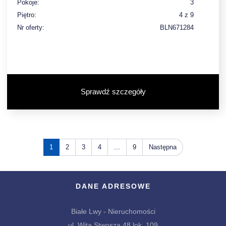
Pokoje:
3
Piętro:
4 z 9
Nr oferty:
BLN671284
Sprawdź szczegóły
1
2
3
4
...
9
Następna
DANE ADRESOWE
Białe Lwy - Nieruchomości
ul. Wita Stwosza 48 lok. 109