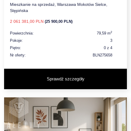
Mieszkanie na sprzedaż, Warszawa Mokotów Sielce,
Stępińska
2 061 381,00 PLN
(25 900,00 PLN)
2
Powierzchnia:
79,59 m
Pokoje:
3
Piętro:
0 z 4
Nr oferty:
BLN275658
Sprawdź szczegóły