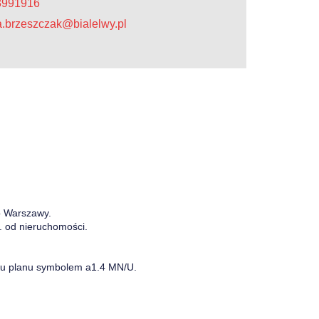
03991916
a.brzeszczak@bialelwy.pl
do Warszawy.
. od nieruchomości.
nku planu symbolem a1.4 MN/U.