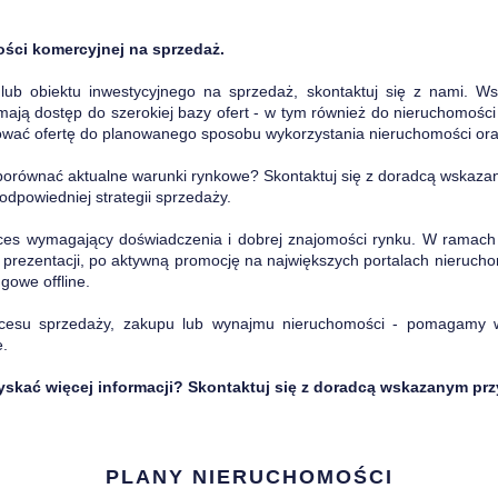
ości komercyjnej na sprzedaż.
 lub obiektu inwestycyjnego na sprzedaż, skontaktuj się z nami. 
mają dostęp do szerokiej bazy ofert - w tym również do nieruchomości
sować ofertę do planowanego sposobu wykorzystania nieruchomości ora
porównać aktualne warunki rynkowe? Skontaktuj się z doradcą wskazan
odpowiedniej strategii sprzedaży.
ces wymagający doświadczenia i dobrej znajomości rynku. W ramach
lnej prezentacji, po aktywną promocję na największych portalach nieru
gowe offline.
cesu sprzedaży, zakupu lub wynajmu nieruchomości - pomagamy 
e.
skać więcej informacji? Skontaktuj się z doradcą wskazanym przy
PLANY NIERUCHOMOŚCI