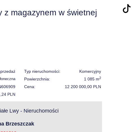
y z magazynem w świetnej
sprzedaż
Typ nieruchomości:
Komercyjny
2
Słoneczna
Powierzchnia:
1 085 m
N606909
Cena:
12 200 000,00 PLN
4,24 PLN
ałe Lwy - Nieruchomości
na Brzeszczak