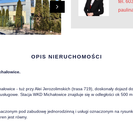
tel. 6
paulin
OPIS NIERUCHOMOŚCI
chałowice.
łowice - tuż przy Alei Jerozolimskich (trasa 719), doskonały dojazd 
usługowe. Stacja WKD Michałowice znajduje się w odległości ok 500 m
eznaczonym pod zabudowę jednorodzinną i usługi oznaczonym na rysu
ren jest równy.