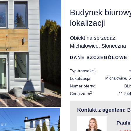
Budynek biurow
lokalizacji
Obiekt na sprzedaż,
Michałowice, Słoneczna
DANE SZCZEGÓŁOWE
Typ transakcji:
Lokalizacja:
Michałowice, 
Numer oferty:
BL
2
Cena za m
:
11 24
Kontakt z agentem:
Bi
Pauli